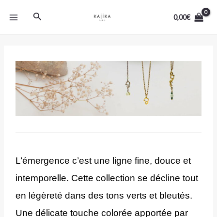
Aller
MAIN
Rechercher
au
0,00
€
MENU
contenu
L’émergence c’est une ligne fine, douce et 
intemporelle. Cette collection se décline tout 
en légèreté dans des tons verts et bleutés. 
Une délicate touche colorée apportée par 