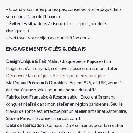
– Quand vous ne les portez pas, conserver votre bague dans
son écrin à l’abri de l’humidité
– Éviter les situations à risque (chocs, sport, produits
chimiques…).
– Nettoyer votre bijou avec un chiffon doux
ENGAGEMENTS CLÉS & DÉLAIS
Design Unique & Fait Main
: Chaque pièce Kajika est un
fragment d’art original, créé avec passion dans mon atelier.
Découvrez la rubrique « Atelier » pour en savoir plus.
Matériaux Précieux & Durables
: Argent 925, or 18K, vermeil –
des matériaux nobles pour une bonne durabilité.
Fabrication Française & Responsable
: Bijou entièrement
conçu et réalisé dans mon atelier en région parisienne. Seul le
travail de fonte est effectué par un atelier artisanal partenaire.
Situé à Paris, il favorise un circuit court.
Délai de fabrication
: Comptez 3 à 4 semaines pour la création
de votre bague unique, gage d’un savoir-faire d’exception.